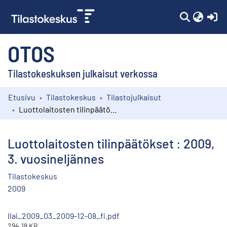
(c
OTOS
Tilastokeskuksen julkaisut verkossa
Etusivu
Tilastokeskus
Tilastojulkaisut
Kokoelmat
Luottolaitosten tilinpäätökset : 2009, 3. vuosineljännes
Selaa
Luottolaitosten tilinpäätökset : 2009,
3. vuosineljännes
Tilastokeskus
2009
llai_2009_03_2009-12-08_fi.pdf
294.18 KB