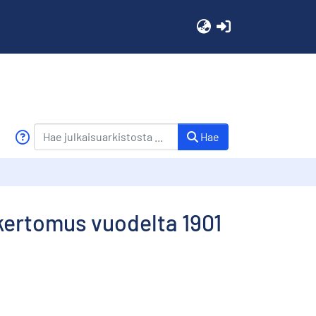
(current)
Hae
kertomus vuodelta 1901