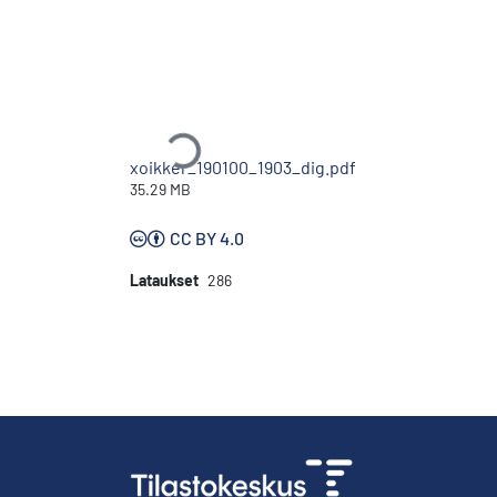
Ladataan...
xoikker_190100_1903_dig.pdf
35.29 MB
CC BY 4.0
Lataukset
286