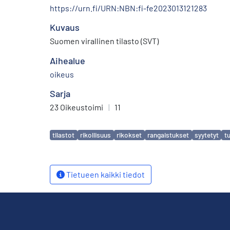
https://urn.fi/URN:NBN:fi-fe2023013121283
Kuvaus
Suomen virallinen tilasto (SVT)
Aihealue
oikeus
Sarja
23 Oikeustoimi
|
11
Avainsanat
tilastot
rikollisuus
rikokset
rangaistukset
syytetyt
t
Tietueen kaikki tiedot