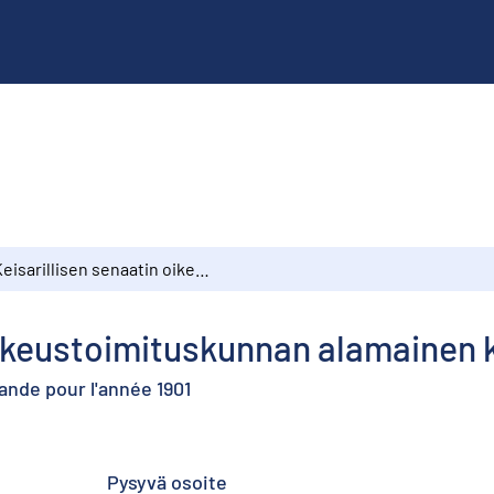
Keisarillisen senaatin oikeustoimituskunnan alamainen kertomus vuodelta 1901
oikeustoimituskunnan alamainen 
lande pour l'année 1901
Pysyvä osoite