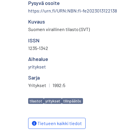
Pysyvä osoite
https://urn.fi/URN:NBN:fi-fe2023013122138
Kuvaus
Suomen virallinen tilasto (SVT)
ISSN
1235-1342
Aihealue
yritykset
Sarja
Yritykset
|
1992:5
Avainsanat
tilastot
yritykset
tilinpäätös
Tietueen kaikki tiedot