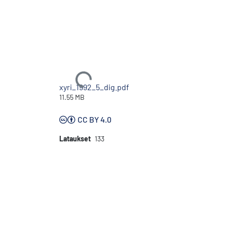
Ladataan...
xyri_1992_5_dig.pdf
11.55 MB
CC BY 4.0
Lataukset
133