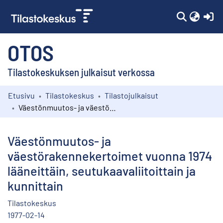
(c
OTOS
Tilastokeskuksen julkaisut verkossa
Etusivu
Tilastokeskus
Tilastojulkaisut
Kokoelmat
Väestönmuutos- ja väestörakennekertoimet vuonna 1974 lääneittäin, seutukaavaliitoittain ja kunnittain
Selaa
Väestönmuutos- ja
väestörakennekertoimet vuonna 1974
lääneittäin, seutukaavaliitoittain ja
kunnittain
Tilastokeskus
1977-02-14