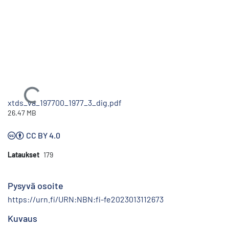
Ladataan...
xtds_va_197700_1977_3_dig.pdf
26.47 MB
CC BY 4.0
Lataukset
179
Pysyvä osoite
https://urn.fi/URN:NBN:fi-fe2023013112673
Kuvaus