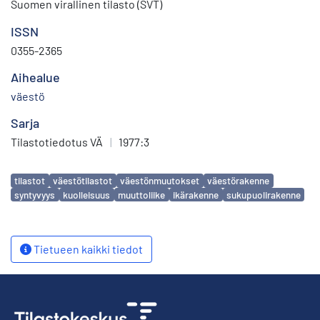
Suomen virallinen tilasto (SVT)
ISSN
0355-2365
Aihealue
väestö
Sarja
Tilastotiedotus VÄ
|
1977:3
Avainsanat
tilastot
väestötilastot
väestönmuutokset
väestörakenne
syntyvyys
kuolleisuus
muuttoliike
ikärakenne
sukupuolirakenne
Tietueen kaikki tiedot