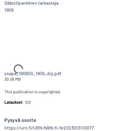
Säästöpankkien tarkastaja
1909
Ladataan...
xsapa_190800_1909_dig.pdf
30.06 MB
This publication is copyrighted.
Lataukset
120
Pysyvä osoite
https://urn.fi/URN:NBN:fi-fe2023013110077