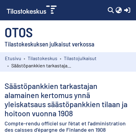
(c
OTOS
Tilastokeskuksen julkaisut verkossa
Etusivu
Tilastokeskus
Tilastojulkaisut
Kokoelmat
Säästöpankkien tarkastajan alamainen kertomus ynnä yleiskatsaus säästöpankkien tilaan ja hoitoon vuonna 1908
Selaa
Säästöpankkien tarkastajan
alamainen kertomus ynnä
yleiskatsaus säästöpankkien tilaan ja
hoitoon vuonna 1908
Compte-rendu officiel sur l'état et l'administration
des caisses d'épargne de Finlande en 1908