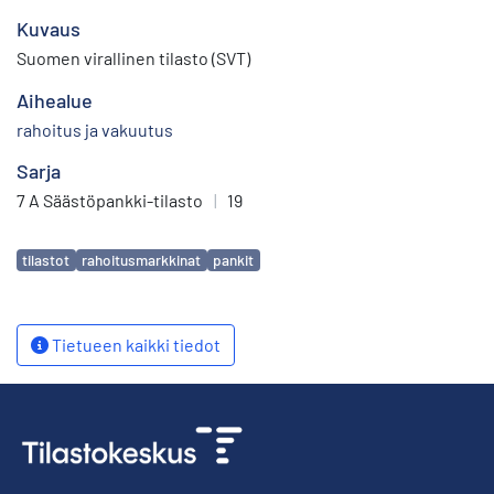
Kuvaus
Suomen virallinen tilasto (SVT)
Aihealue
rahoitus ja vakuutus
Sarja
7 A Säästöpankki-tilasto
|
19
Avainsanat
tilastot
rahoitusmarkkinat
pankit
Tietueen kaikki tiedot