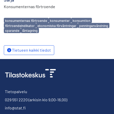
Konsumenternas förtroende
Avainsanat
konsumenternas förtroende
konsumenter
konsumtion
förtroendeindikator
ekonomiska förväntningar
penninganvändning
sparande
låntagning
Tietueen kaikki tiedot
Tietopalvelu
029 551 2220
(arkisin klo 9.00-16.00)
info@stat.fi