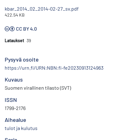
kbar_2014_02_2014-02-27_sv.pdf
422.54 KB
CC BY 4.0
Lataukset
39
Pysyvä osoite
https://urn.fi/URN:NBN:fi-fe20230913124963
Kuvaus
Suomen virallinen tilasto (SVT)
ISSN
1799-2176
Aihealue
tulot ja kulutus
Sarja