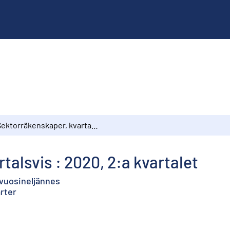
Sektorräkenskaper, kvartalsvis : 2020, 2:a kvartalet
alsvis : 2020, 2:a kvartalet
. vuosineljännes
rter