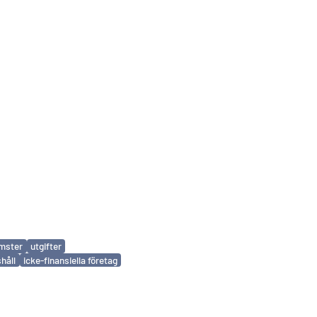
mster
utgifter
håll
icke-finansiella företag