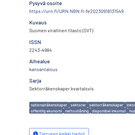
Pysyvä osoite
https://urn.fi/URN:NBN:fi-fe20230918131549
Kuvaus
Suomen virallinen tilasto (SVT)
ISSN
2243-4984
Aihealue
kansantalous
Sarja
Sektorräkenskaper kvartalsvis
Avainsanat
nationalräkenskaper
sektorer
sektorräkenskaper
inko
offentlig ekonomi
nettoutlåning
disponibel inkomst
hus
Tietueen kaikki tiedot