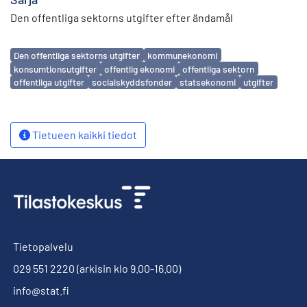
Den offentliga sektorns utgifter efter ändamål
Avainsanat
Den offentliga sektorns utgifter
kommunekonomi
konsumtionsutgifter
offentlig ekonomi
offentliga sektorn
offentliga utgifter
socialskyddsfonder
statsekonomi
utgifter
Tietueen kaikki tiedot
Tietopalvelu
029 551 2220
(arkisin klo 9.00-16.00)
info@stat.fi