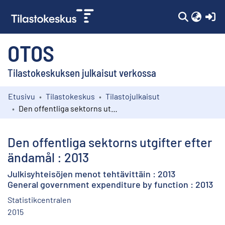
(c
OTOS
Tilastokeskuksen julkaisut verkossa
Etusivu
Tilastokeskus
Tilastojulkaisut
Kokoelmat
Den offentliga sektorns utgifter efter ändamål : 2013
Selaa
Den offentliga sektorns utgifter efter
ändamål : 2013
Julkisyhteisöjen menot tehtävittäin : 2013
General government expenditure by function : 2013
Statistikcentralen
2015