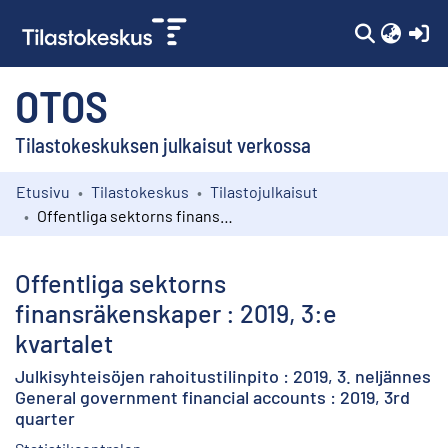
(c
OTOS
Tilastokeskuksen julkaisut verkossa
Etusivu
Tilastokeskus
Tilastojulkaisut
Kokoelmat
Offentliga sektorns finansräkenskaper : 2019, 3:e kvartalet
Selaa
Offentliga sektorns
finansräkenskaper : 2019, 3:e
kvartalet
Julkisyhteisöjen rahoitustilinpito : 2019, 3. neljännes
General government financial accounts : 2019, 3rd
quarter