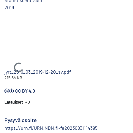
Statistikcentralen
2019
Ladataan...
jyrt_2019_03_2019-12-20_sv.pdf
215.84 KB
CC BY 4.0
Lataukset
40
Pysyvä osoite
https://urn.fi/URN:NBN:fi-fe20230831114395