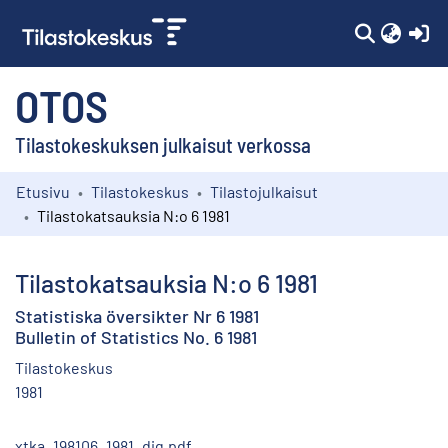
(c
OTOS
Tilastokeskuksen julkaisut verkossa
Etusivu
Tilastokeskus
Tilastojulkaisut
Kokoelmat
Tilastokatsauksia N:o 6 1981
Selaa
Tilastokatsauksia N:o 6 1981
Statistiska översikter Nr 6 1981
Bulletin of Statistics No. 6 1981
Tilastokeskus
1981
xtka_198106_1981_dig.pdf