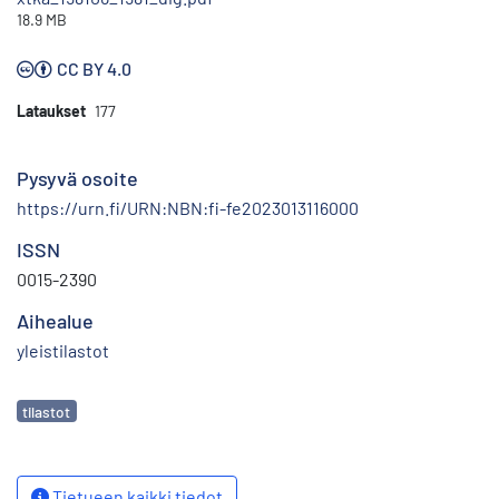
18.9 MB
CC BY 4.0
Lataukset
177
Pysyvä osoite
https://urn.fi/URN:NBN:fi-fe2023013116000
ISSN
0015-2390
Aihealue
yleistilastot
Avainsanat
tilastot
Tietueen kaikki tiedot