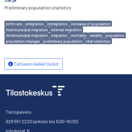
Preliminary population statistics
Avainsanat
birth rate
emigration
immigration
increase of population
intermunicipal migration
internal migration
intramunicipal migration
migration
mortality
natality
population
population changes
preliminary population
vital statistics
Tietueen kaikki tiedot
Tietopalvelu
029 551 2220
(arkisin klo 9.00-16.00)
info@stat.fi