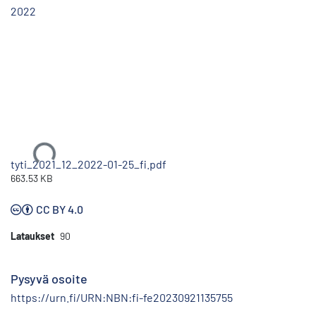
2022
Ladataan...
tyti_2021_12_2022-01-25_fi.pdf
663.53 KB
CC BY 4.0
Lataukset
90
Pysyvä osoite
https://urn.fi/URN:NBN:fi-fe20230921135755