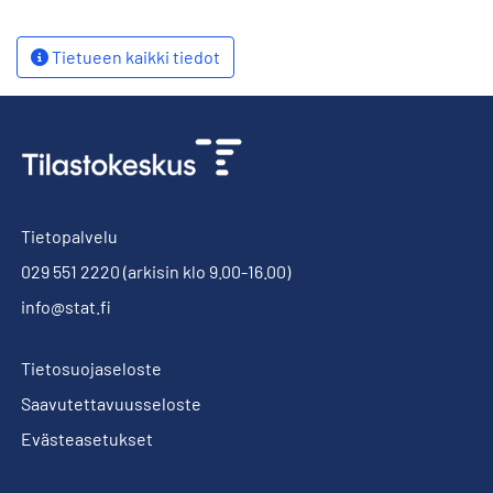
Tietueen kaikki tiedot
Tietopalvelu
029 551 2220
(arkisin klo 9.00-16.00)
info@stat.fi
Tietosuojaseloste
Saavutettavuusseloste
Evästeasetukset