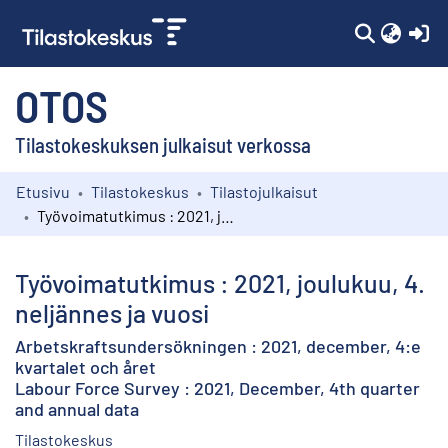
(c
OTOS
Tilastokeskuksen julkaisut verkossa
Etusivu
Tilastokeskus
Tilastojulkaisut
Kokoelmat
Työvoimatutkimus : 2021, joulukuu, 4. neljännes ja vuosi
Selaa
Työvoimatutkimus : 2021, joulukuu, 4.
neljännes ja vuosi
Arbetskraftsundersökningen : 2021, december, 4:e
kvartalet och året
Labour Force Survey : 2021, December, 4th quarter
and annual data
Tilastokeskus