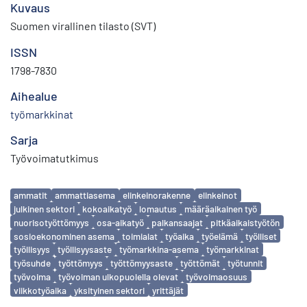
Kuvaus
Suomen virallinen tilasto (SVT)
ISSN
1798-7830
Aihealue
työmarkkinat
Sarja
Työvoimatutkimus
Avainsanat
ammatit
ammattiasema
elinkeinorakenne
elinkeinot
julkinen sektori
kokoaikatyö
lomautus
määräaikainen työ
nuorisotyöttömyys
osa-aikatyö
palkansaajat
pitkäaikaistyötön
sosioekonominen asema
toimialat
työaika
työelämä
työlliset
työllisyys
työllisyysaste
työmarkkina-asema
työmarkkinat
työsuhde
työttömyys
työttömyysaste
työttömät
työtunnit
työvoima
työvoiman ulkopuolella olevat
työvoimaosuus
viikkotyöaika
yksityinen sektori
yrittäjät