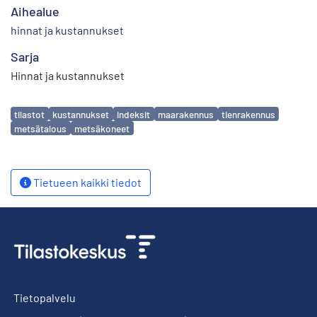
Aihealue
hinnat ja kustannukset
Sarja
Hinnat ja kustannukset
Avainsanat
tilastot
kustannukset
indeksit
maarakennus
tienrakennus
metsätalous
metsäkoneet
Tietueen kaikki tiedot
Tietopalvelu