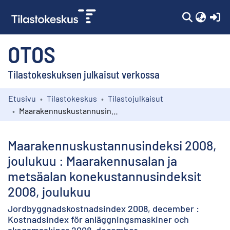
(c
OTOS
Tilastokeskuksen julkaisut verkossa
Etusivu
Tilastokeskus
Tilastojulkaisut
Kokoelmat
Maarakennuskustannusindeksi 2008, joulukuu : Maarakennusalan ja metsäalan konekustannusindeksit 2008, joulukuu
Selaa
Maarakennuskustannusindeksi 2008,
joulukuu : Maarakennusalan ja
metsäalan konekustannusindeksit
2008, joulukuu
Jordbyggnadskostnadsindex 2008, december :
Kostnadsindex för anläggningsmaskiner och