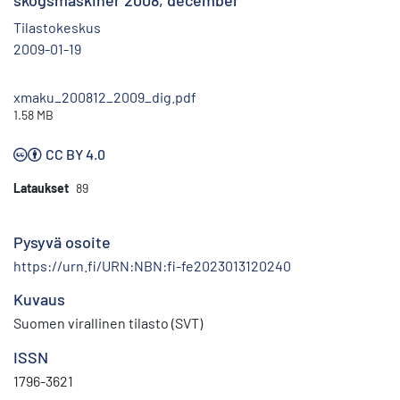
skogsmaskiner 2008, december
Tilastokeskus
2009-01-19
xmaku_200812_2009_dig.pdf
1.58 MB
CC BY 4.0
Lataukset
89
Pysyvä osoite
https://urn.fi/URN:NBN:fi-fe2023013120240
Kuvaus
Suomen virallinen tilasto (SVT)
ISSN
1796-3621