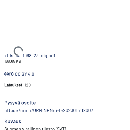
Ladataan...
xtds_ka_1968_23_dig.pdf
189.65 KB
CC BY 4.0
Lataukset
120
Pysyvä osoite
https://urn.fi/URN:NBN:fi-fe2023013118007
Kuvaus
Suomen virallinen tilasto (SVT)