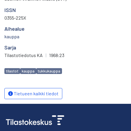
ISSN
0355-225X
Aihealue
kauppa
Sarja
Tilastotiedotus KA
|
1968:23
Avainsanat
tilastot
kauppa
tukkukauppa
Tietueen kaikki tiedot