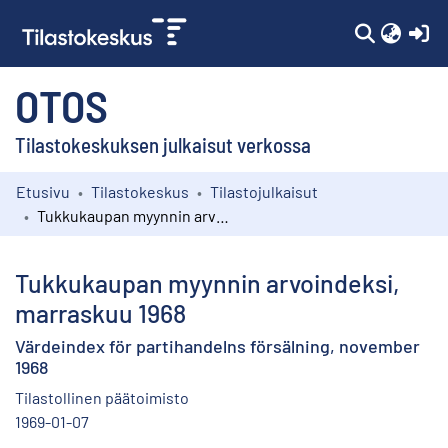
(c
OTOS
Tilastokeskuksen julkaisut verkossa
Etusivu
Tilastokeskus
Tilastojulkaisut
Kokoelmat
Tukkukaupan myynnin arvoindeksi, marraskuu 1968
Selaa
Tukkukaupan myynnin arvoindeksi,
marraskuu 1968
Värdeindex för partihandelns försälning, november
1968
Tilastollinen päätoimisto
1969-01-07