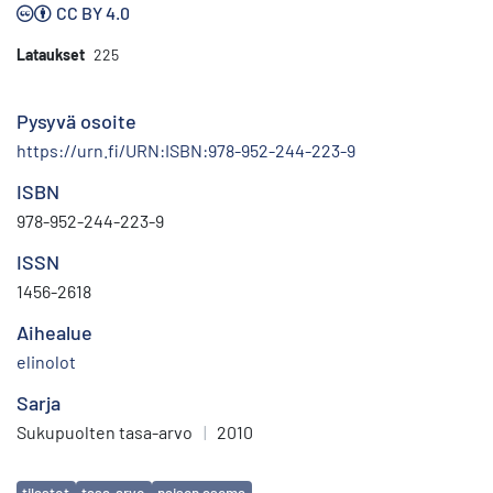
CC BY 4.0
Lataukset
225
Pysyvä osoite
https://urn.fi/URN:ISBN:978-952-244-223-9
ISBN
978-952-244-223-9
ISSN
1456-2618
Aihealue
elinolot
Sarja
Sukupuolten tasa-arvo
|
2010
Avainsanat
tilastot
tasa-arvo
naisen asema