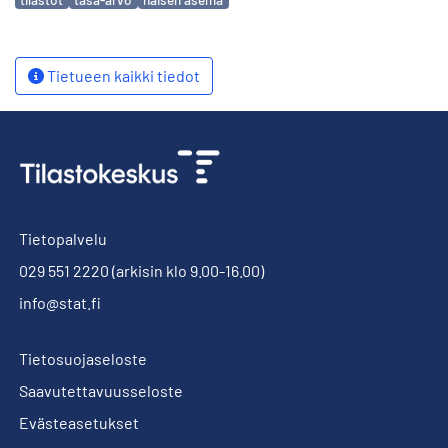
Tietueen kaikki tiedot
Tietopalvelu
029 551 2220
(arkisin klo 9.00-16.00)
info@stat.fi
Tietosuojaseloste
Saavutettavuusseloste
Evästeasetukset