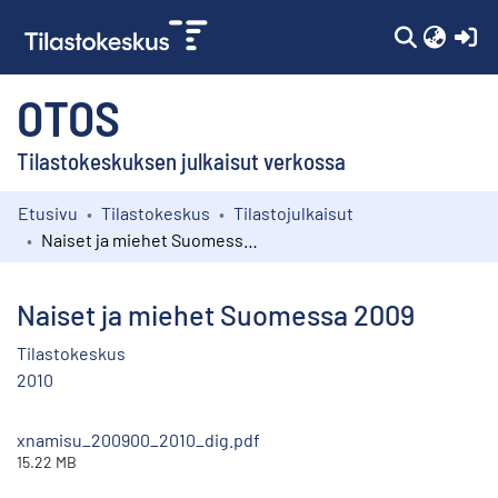
(c
OTOS
Tilastokeskuksen julkaisut verkossa
Etusivu
Tilastokeskus
Tilastojulkaisut
Kokoelmat
Naiset ja miehet Suomessa 2009
Selaa
Naiset ja miehet Suomessa 2009
Tilastokeskus
2010
xnamisu_200900_2010_dig.pdf
15.22 MB