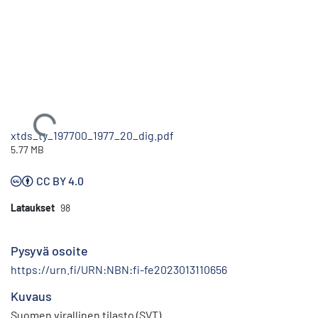
Ladataan...
xtds_ty_197700_1977_20_dig.pdf
5.77 MB
CC BY 4.0
Lataukset
98
Pysyvä osoite
https://urn.fi/URN:NBN:fi-fe2023013110656
Kuvaus
Suomen virallinen tilasto (SVT)