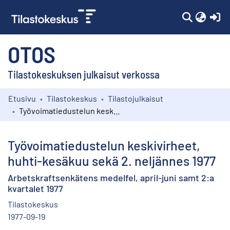
(c
OTOS
Tilastokeskuksen julkaisut verkossa
Etusivu
Tilastokeskus
Tilastojulkaisut
Kokoelmat
Työvoimatiedustelun keskivirheet, huhti-kesäkuu sekä 2. neljännes 1977
Selaa
Työvoimatiedustelun keskivirheet,
huhti-kesäkuu sekä 2. neljännes 1977
Arbetskraftsenkätens medelfel, april-juni samt 2:a
kvartalet 1977
Tilastokeskus
1977-09-19