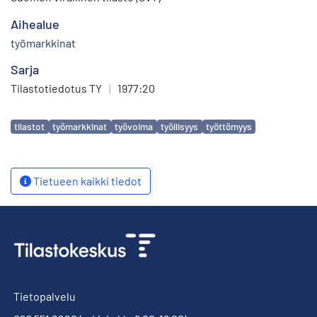
Aihealue
työmarkkinat
Sarja
Tilastotiedotus TY
|
1977:20
Avainsanat
tilastot
työmarkkinat
työvoima
työllisyys
työttömyys
Tietueen kaikki tiedot
Tietopalvelu