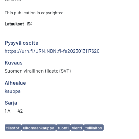
This publication is copyrighted.
Lataukset
154
Pysyvä osoite
https://urn.fi/URN:NBN:fi-fe2023013117620
Kuvaus
Suomen virallinen tilasto (SVT)
Aihealue
kauppa
Sarja
1 A
|
42
Avainsanat
tilastot
ulkomaankauppa
tuonti
vienti
tullilaitos