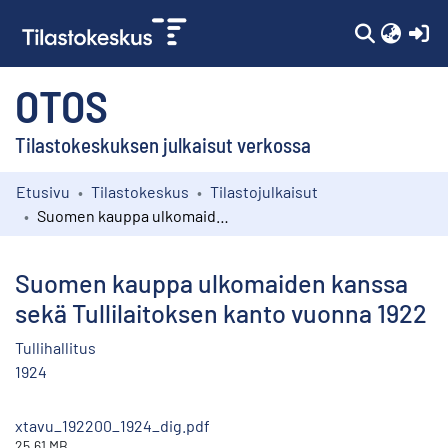
(c
OTOS
Tilastokeskuksen julkaisut verkossa
Etusivu
Tilastokeskus
Tilastojulkaisut
Kokoelmat
Suomen kauppa ulkomaiden kanssa sekä Tullilaitoksen kanto vuonna 1922
Selaa
Suomen kauppa ulkomaiden kanssa
sekä Tullilaitoksen kanto vuonna 1922
Tullihallitus
1924
xtavu_192200_1924_dig.pdf
25.61 MB