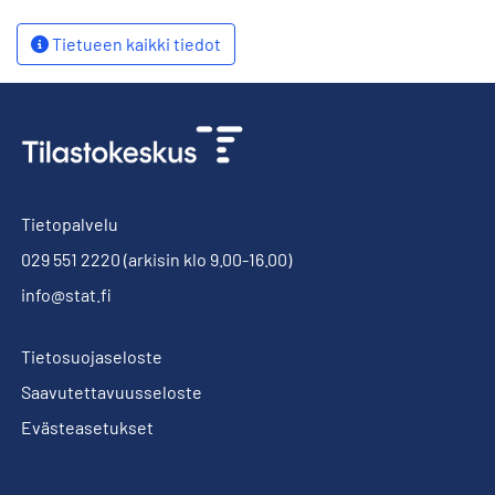
Tietueen kaikki tiedot
Tietopalvelu
029 551 2220
(arkisin klo 9.00-16.00)
info@stat.fi
Tietosuojaseloste
Saavutettavuusseloste
Evästeasetukset