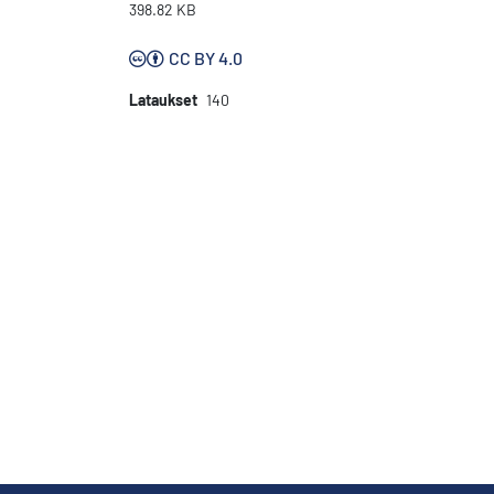
398.82 KB
CC BY 4.0
Lataukset
140