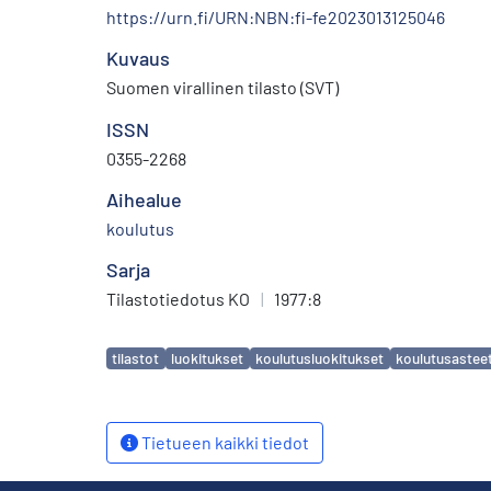
https://urn.fi/URN:NBN:fi-fe2023013125046
Kuvaus
Suomen virallinen tilasto (SVT)
ISSN
0355-2268
Aihealue
koulutus
Sarja
Tilastotiedotus KO
|
1977:8
Avainsanat
tilastot
luokitukset
koulutusluokitukset
koulutusastee
Tietueen kaikki tiedot