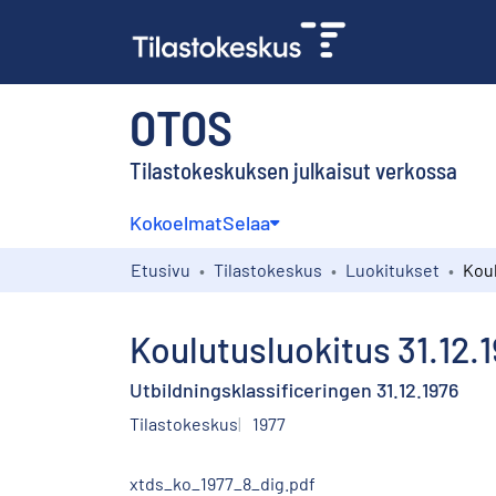
OTOS
Tilastokeskuksen julkaisut verkossa
Kokoelmat
Selaa
Etusivu
Tilastokeskus
Luokitukset
Koul
Koulutusluokitus 31.12.
Utbildningsklassificeringen 31.12.1976
Tilastokeskus
1977
xtds_ko_1977_8_dig.pdf