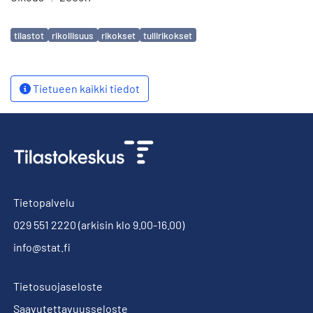
Avainsanat
tilastot
rikollisuus
rikokset
tullirikokset
Tietueen kaikki tiedot
Tietopalvelu
029 551 2220
(arkisin klo 9.00-16.00)
info@stat.fi
Tietosuojaseloste
Saavutettavuusseloste