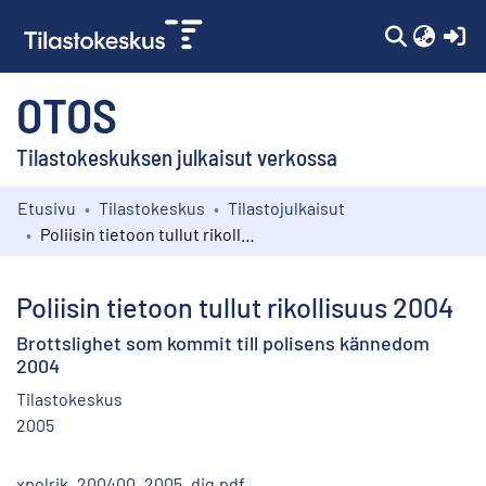
(c
OTOS
Tilastokeskuksen julkaisut verkossa
Etusivu
Tilastokeskus
Tilastojulkaisut
Kokoelmat
Poliisin tietoon tullut rikollisuus 2004
Selaa
Poliisin tietoon tullut rikollisuus 2004
Brottslighet som kommit till polisens kännedom
2004
Tilastokeskus
2005
xpolrik_200400_2005_dig.pdf