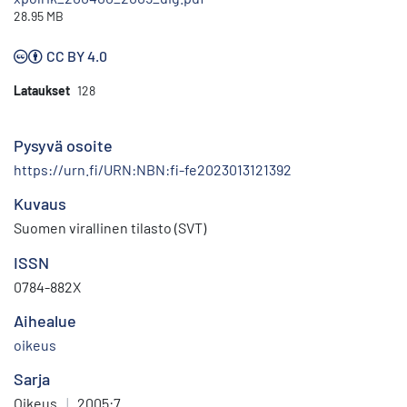
28.95 MB
CC BY 4.0
Lataukset
128
Pysyvä osoite
https://urn.fi/URN:NBN:fi-fe2023013121392
Kuvaus
Suomen virallinen tilasto (SVT)
ISSN
0784-882X
Aihealue
oikeus
Sarja
Oikeus
|
2005:7