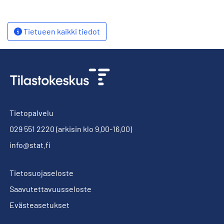
Tietueen kaikki tiedot
Tietopalvelu
029 551 2220
(arkisin klo 9.00-16.00)
info@stat.fi
Tietosuojaseloste
Saavutettavuusseloste
Evästeasetukset