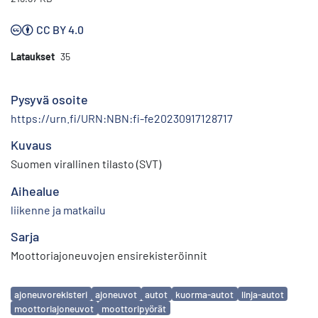
CC BY 4.0
Lataukset
35
Pysyvä osoite
https://urn.fi/URN:NBN:fi-fe20230917128717
Kuvaus
Suomen virallinen tilasto (SVT)
Aihealue
liikenne ja matkailu
Sarja
Moottoriajoneuvojen ensirekisteröinnit
Avainsanat
ajoneuvorekisteri
ajoneuvot
autot
kuorma-autot
linja-autot
moottoriajoneuvot
moottoripyörät