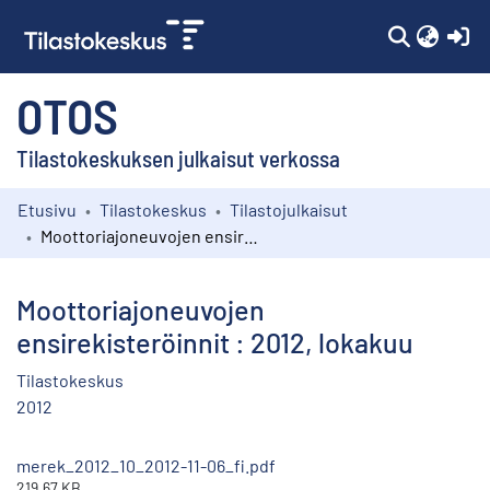
(c
OTOS
Tilastokeskuksen julkaisut verkossa
Etusivu
Tilastokeskus
Tilastojulkaisut
Kokoelmat
Moottoriajoneuvojen ensirekisteröinnit : 2012, lokakuu
Selaa
Moottoriajoneuvojen
ensirekisteröinnit : 2012, lokakuu
Tilastokeskus
2012
merek_2012_10_2012-11-06_fi.pdf
219.67 KB