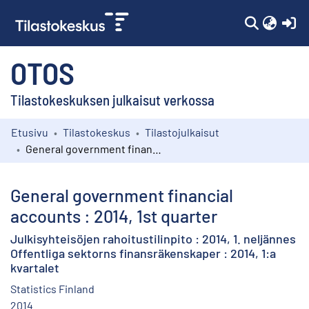
(c
OTOS
Tilastokeskuksen julkaisut verkossa
Etusivu
Tilastokeskus
Tilastojulkaisut
Kokoelmat
General government financial accounts : 2014, 1st quarter
Selaa
General government financial
accounts : 2014, 1st quarter
Julkisyhteisöjen rahoitustilinpito : 2014, 1. neljännes
Offentliga sektorns finansräkenskaper : 2014, 1:a
kvartalet
Statistics Finland
2014