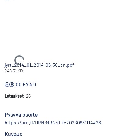
Ladataan...
jyrt_2014_01_2014-06-30_en.pdf
248.51 KB
CC BY 4.0
Lataukset
26
Pysyvä osoite
https://urn.fi/URN:NBN:fi-fe20230831114426
Kuvaus