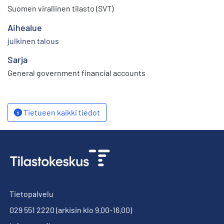
Suomen virallinen tilasto (SVT)
Aihealue
julkinen talous
Sarja
General government financial accounts
Tietueen kaikki tiedot
Tietopalvelu
029 551 2220
(arkisin klo 9.00-16.00)