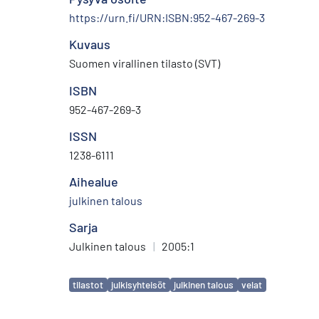
https://urn.fi/URN:ISBN:952-467-269-3
Kuvaus
Suomen virallinen tilasto (SVT)
ISBN
952-467-269-3
ISSN
1238-6111
Aihealue
julkinen talous
Sarja
Julkinen talous
|
2005:1
Avainsanat
tilastot
julkisyhteisöt
julkinen talous
velat