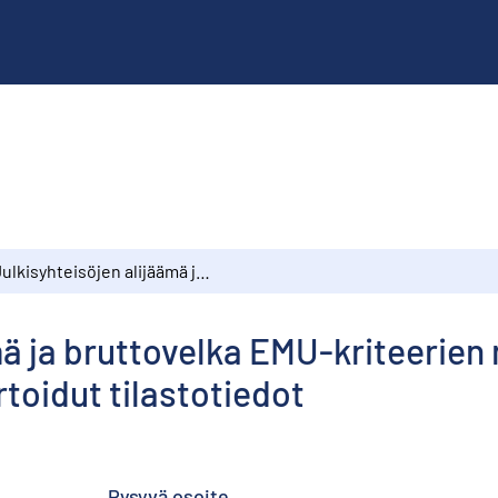
Julkisyhteisöjen alijäämä ja bruttovelka EMU-kriteerien mukaisina : Helmikuussa 2005 raportoidut tilastotiedot
mä ja bruttovelka EMU-kriteerien 
toidut tilastotiedot
Pysyvä osoite