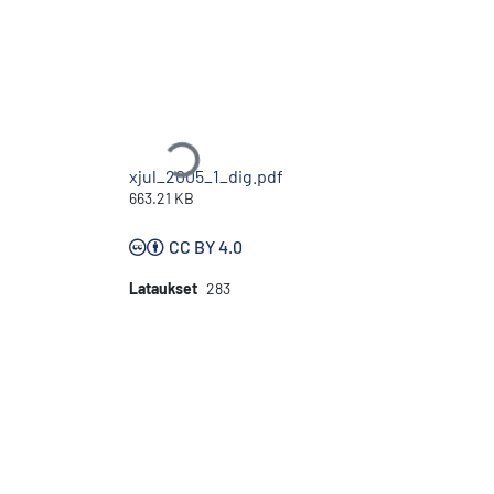
Ladataan...
xjul_2005_1_dig.pdf
663.21 KB
CC BY 4.0
Lataukset
283