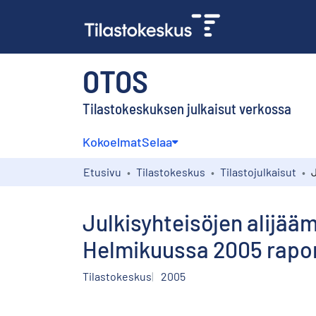
OTOS
Tilastokeskuksen julkaisut verkossa
Kokoelmat
Selaa
Etusivu
Tilastokeskus
Tilastojulkaisut
Julkisyhteisöjen alijää
Helmikuussa 2005 rapor
Tilastokeskus
2005