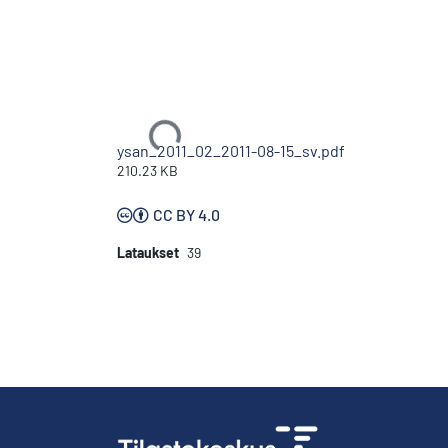
Ladataan...
ysan_2011_02_2011-08-15_sv.pdf
210.23 KB
CC BY 4.0
Lataukset
39