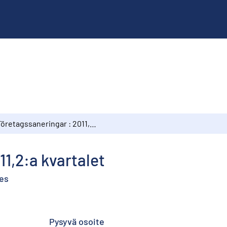
Företagssaneringar : 2011,2:a kvartalet
11,2:a kvartalet
nes
Pysyvä osoite