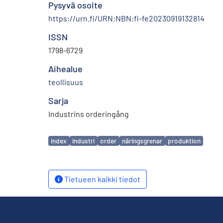
Pysyvä osoite
https://urn.fi/URN:NBN:fi-fe20230919132814
ISSN
1798-6729
Aihealue
teollisuus
Sarja
Industrins orderingång
Avainsanat
index
industri
order
näringsgrenar
produktion
Tietueen kaikki tiedot