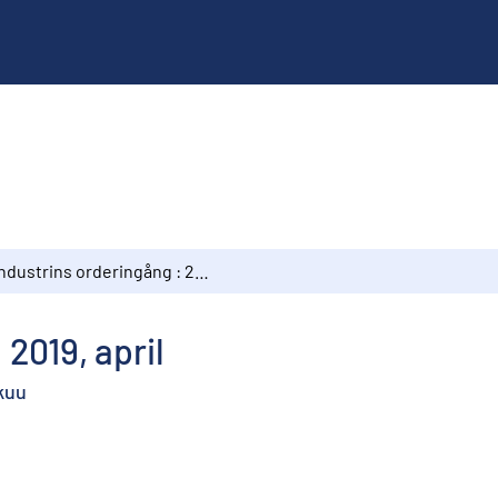
Industrins orderingång : 2019, april
 2019, april
ikuu