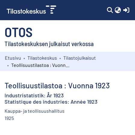
(c
OTOS
Tilastokeskuksen julkaisut verkossa
Etusivu
Tilastokeskus
Tilastojulkaisut
Kokoelmat
Teollisuustilastoa : Vuonna 1923
Selaa
Teollisuustilastoa : Vuonna 1923
Industristatistik: År 1923
Statistique des industries: Année 1923
Kauppa- ja teollisuushallitus
1925