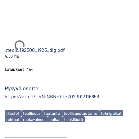
Ladataan...
xteoll_192300_1925_dig.pdf
4.86 MB
Lataukset
454
Pysyvä osoite
https://urn.fi/URN:NBN:fi-fe2023013116858
Avainsanat
tilastot
teollisuus
tuotanto
teollisuustuotanto
toimipaikat
tehtaat
raaka-aineet
palkat
henkilöstö