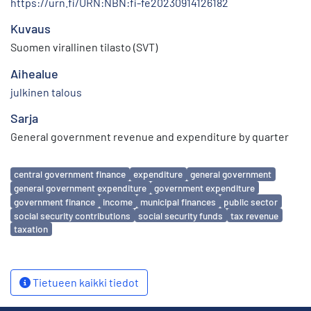
https://urn.fi/URN:NBN:fi-fe20230914126182
Kuvaus
Suomen virallinen tilasto (SVT)
Aihealue
julkinen talous
Sarja
General government revenue and expenditure by quarter
Avainsanat
central government finance
expenditure
general government
general government expenditure
government expenditure
government finance
income
municipal finances
public sector
social security contributions
social security funds
tax revenue
taxation
Tietueen kaikki tiedot