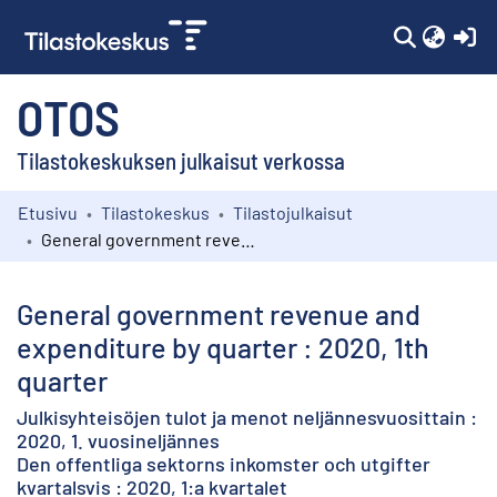
(c
OTOS
Tilastokeskuksen julkaisut verkossa
Etusivu
Tilastokeskus
Tilastojulkaisut
Kokoelmat
General government revenue and expenditure by quarter : 2020, 1th quarter
Selaa
General government revenue and
expenditure by quarter : 2020, 1th
quarter
Julkisyhteisöjen tulot ja menot neljännesvuosittain :
2020, 1. vuosineljännes
Den offentliga sektorns inkomster och utgifter
kvartalsvis : 2020, 1:a kvartalet