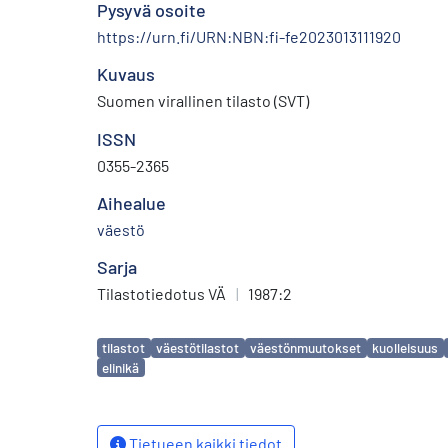
Pysyvä osoite
https://urn.fi/URN:NBN:fi-fe2023013111920
Kuvaus
Suomen virallinen tilasto (SVT)
ISSN
0355-2365
Aihealue
väestö
Sarja
Tilastotiedotus VÄ
|
1987:2
Avainsanat
tilastot
väestötilastot
väestönmuutokset
kuolleisuus
elinikä
Tietueen kaikki tiedot