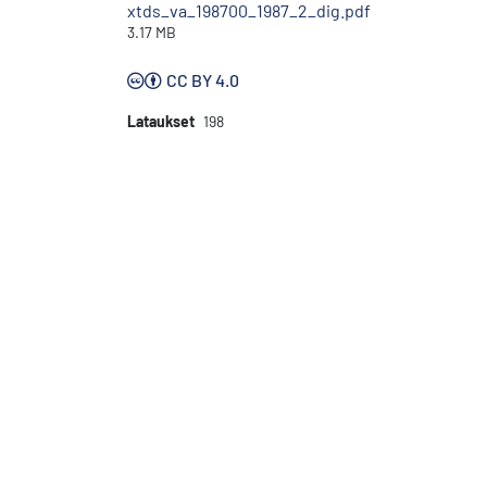
xtds_va_198700_1987_2_dig.pdf
3.17 MB
CC BY 4.0
Lataukset
198