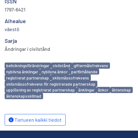
ISSN
1797-6421
Aihealue
väestö
Sarja
Ändringar i civilstånd
Avainsanat
befolkningsförändringar
civilstånd
giftermålsfrekvens
nyblivna änklingar
nyblivna änkor
parförhållande
registrerat partnerskap
skilsmässofrekvens
skilsmässofrekvens för registrerade partnerskap
upplösning av registrerat partnerskap
änklingar
änkor
äktenskap
äktenskapsskillnad
Tietueen kaikki tiedot