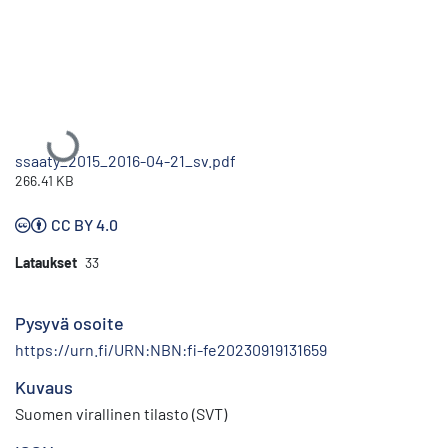
Ladataan...
ssaaty_2015_2016-04-21_sv.pdf
266.41 KB
CC BY 4.0
Lataukset
33
Pysyvä osoite
https://urn.fi/URN:NBN:fi-fe20230919131659
Kuvaus
Suomen virallinen tilasto (SVT)