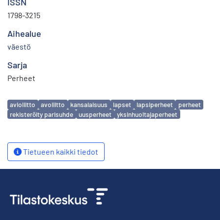
ISSN
1798-3215
Aihealue
väestö
Sarja
Perheet
Avainsanat
avioliitto
avoliitto
kansalaisuus
lapset
lapsiperheet
perheet
rekisteröity parisuhde
uusperheet
yksinhuoltajaperheet
Tietueen kaikki tiedot