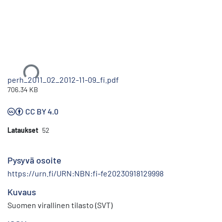
Ladataan...
perh_2011_02_2012-11-09_fi.pdf
706.34 KB
CC BY 4.0
Lataukset
52
Pysyvä osoite
https://urn.fi/URN:NBN:fi-fe20230918129998
Kuvaus
Suomen virallinen tilasto (SVT)