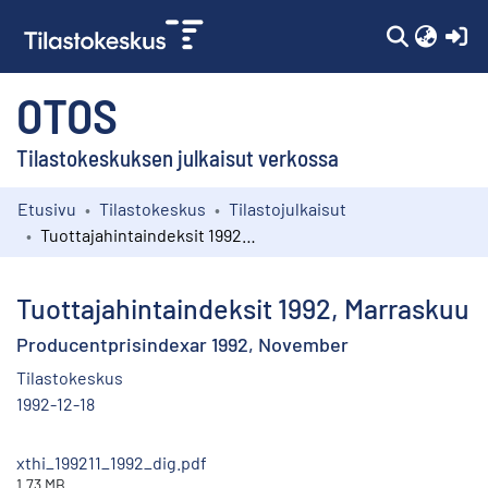
(c
OTOS
Tilastokeskuksen julkaisut verkossa
Etusivu
Tilastokeskus
Tilastojulkaisut
Kokoelmat
Tuottajahintaindeksit 1992, Marraskuu
Selaa
Tuottajahintaindeksit 1992, Marraskuu
Producentprisindexar 1992, November
Tilastokeskus
1992-12-18
xthi_199211_1992_dig.pdf
1.73 MB