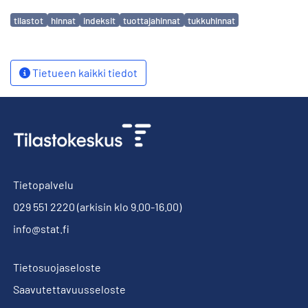
Avainsanat
tilastot
hinnat
indeksit
tuottajahinnat
tukkuhinnat
Tietueen kaikki tiedot
Tietopalvelu
029 551 2220
(arkisin klo 9.00-16.00)
info@stat.fi
Tietosuojaseloste
Saavutettavuusseloste