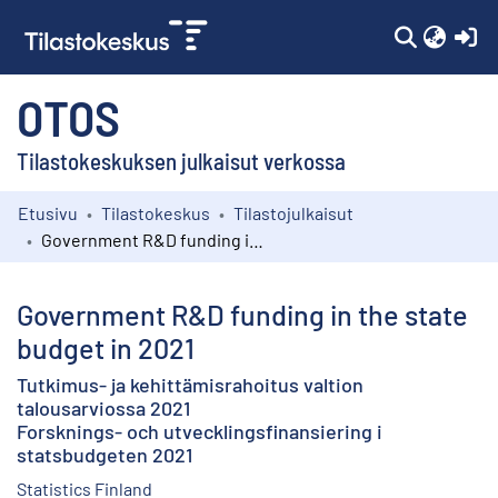
(c
OTOS
Tilastokeskuksen julkaisut verkossa
Etusivu
Tilastokeskus
Tilastojulkaisut
Kokoelmat
Government R&D funding in the state budget in 2021
Selaa
Government R&D funding in the state
budget in 2021
Tutkimus- ja kehittämisrahoitus valtion
talousarviossa 2021
Forsknings- och utvecklingsfinansiering i
statsbudgeten 2021
Statistics Finland