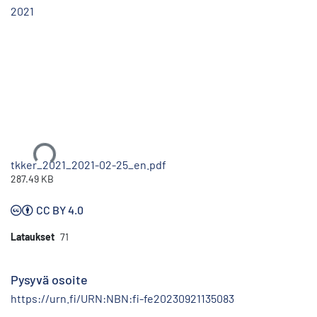
2021
Ladataan...
tkker_2021_2021-02-25_en.pdf
287.49 KB
CC BY 4.0
Lataukset
71
Pysyvä osoite
https://urn.fi/URN:NBN:fi-fe20230921135083