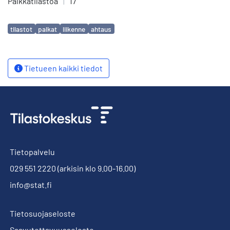
Palkkatilastoa
|
17
Avainsanat
tilastot
palkat
liikenne
ahtaus
Tietueen kaikki tiedot
Tietopalvelu
029 551 2220
(arkisin klo 9.00-16.00)
info@stat.fi
Tietosuojaseloste
Saavutettavuusseloste