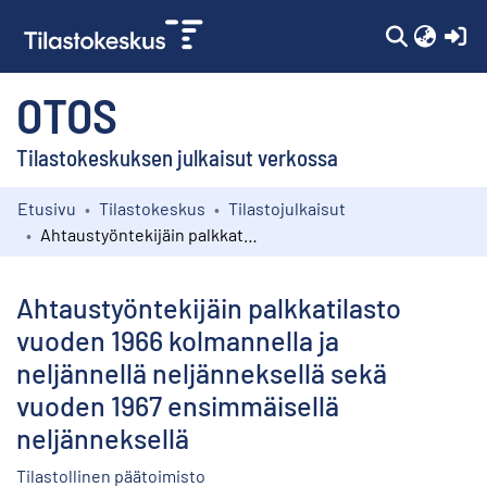
(c
OTOS
Tilastokeskuksen julkaisut verkossa
Etusivu
Tilastokeskus
Tilastojulkaisut
Kokoelmat
Ahtaustyöntekijäin palkkatilasto vuoden 1966 kolmannella ja neljännellä neljänneksellä sekä vuoden 1967 ensimmäisellä neljänneksellä
Selaa
Ahtaustyöntekijäin palkkatilasto
vuoden 1966 kolmannella ja
neljännellä neljänneksellä sekä
vuoden 1967 ensimmäisellä
neljänneksellä
Tilastollinen päätoimisto