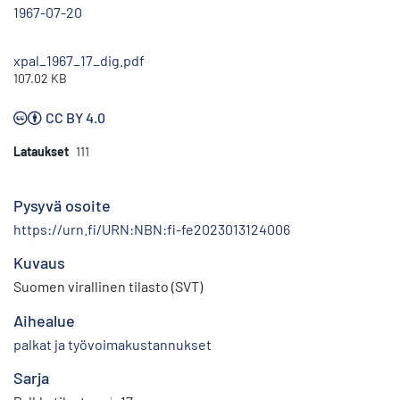
1967-07-20
xpal_1967_17_dig.pdf
107.02 KB
CC BY 4.0
Lataukset
111
Pysyvä osoite
https://urn.fi/URN:NBN:fi-fe2023013124006
Kuvaus
Suomen virallinen tilasto (SVT)
Aihealue
palkat ja työvoimakustannukset
Sarja