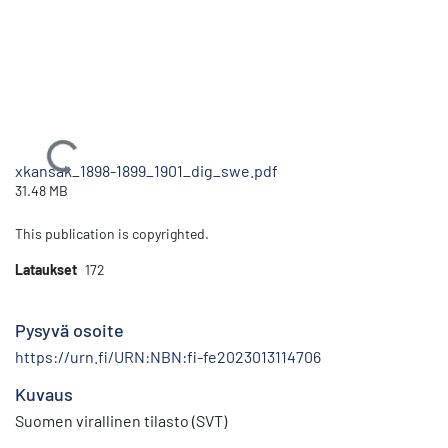
Ladataan...
xkansak_1898-1899_1901_dig_swe.pdf
31.48 MB
This publication is copyrighted.
Lataukset
172
Pysyvä osoite
https://urn.fi/URN:NBN:fi-fe2023013114706
Kuvaus
Suomen virallinen tilasto (SVT)