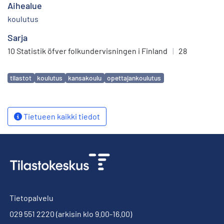
Aihealue
koulutus
Sarja
10 Statistik öfver folkundervisningen i Finland
|
28
Avainsanat
tilastot
koulutus
kansakoulu
opettajankoulutus
Tietueen kaikki tiedot
Tietopalvelu
029 551 2220
(arkisin klo 9.00-16.00)