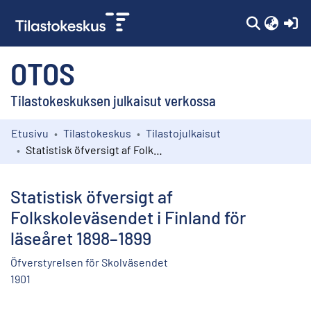
(c
OTOS
Tilastokeskuksen julkaisut verkossa
Etusivu
Tilastokeskus
Tilastojulkaisut
Kokoelmat
Statistisk öfversigt af Folkskoleväsendet i Finland för läseåret 1898–1899
Selaa
Statistisk öfversigt af
Folkskoleväsendet i Finland för
läseåret 1898–1899
Öfverstyrelsen för Skolväsendet
1901