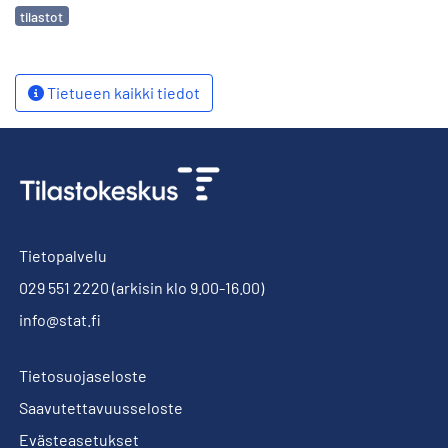
Avainsanat
tilastot
Tietueen kaikki tiedot
Tietopalvelu
029 551 2220
(arkisin klo 9.00-16.00)
info@stat.fi
Tietosuojaseloste
Saavutettavuusseloste
Evästeasetukset