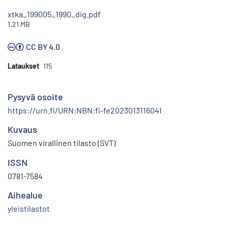
xtka_199005_1990_dig.pdf
1.21 MB
CC BY 4.0
Lataukset
115
Pysyvä osoite
https://urn.fi/URN:NBN:fi-fe2023013116041
Kuvaus
Suomen virallinen tilasto (SVT)
ISSN
0781-7584
Aihealue
yleistilastot