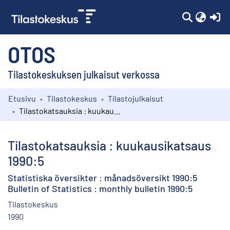
(c
OTOS
Tilastokeskuksen julkaisut verkossa
Etusivu
Tilastokeskus
Tilastojulkaisut
Kokoelmat
Tilastokatsauksia : kuukausikatsaus 1990:5
Selaa
Tilastokatsauksia : kuukausikatsaus
1990:5
Statistiska översikter : månadsöversikt 1990:5
Bulletin of Statistics : monthly bulletin 1990:5
Tilastokeskus
1990