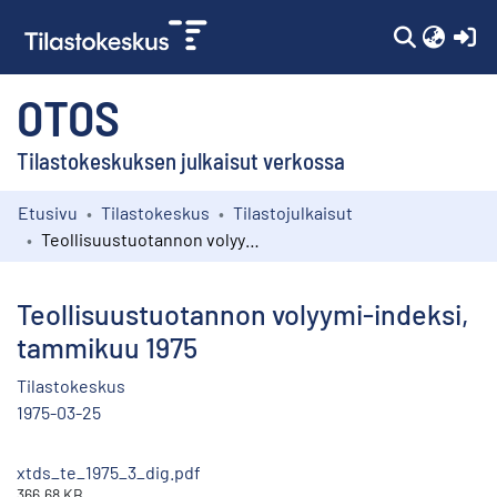
(c
OTOS
Tilastokeskuksen julkaisut verkossa
Etusivu
Tilastokeskus
Tilastojulkaisut
Kokoelmat
Teollisuustuotannon volyymi-indeksi, tammikuu 1975
Selaa
Teollisuustuotannon volyymi-indeksi,
tammikuu 1975
Tilastokeskus
1975-03-25
xtds_te_1975_3_dig.pdf
366.68 KB