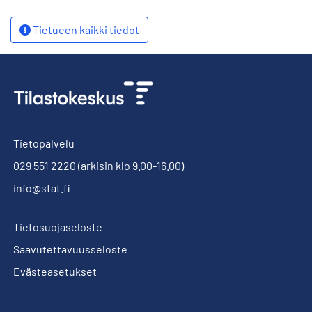
Tietueen kaikki tiedot
Tietopalvelu
029 551 2220
(arkisin klo 9.00-16.00)
info@stat.fi
Tietosuojaseloste
Saavutettavuusseloste
Evästeasetukset