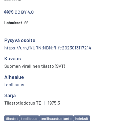
CC BY 4.0
Lataukset
66
Pysyvä osoite
https://urn.fi/URN:NBN:fi-fe2023013117214
Kuvaus
Suomen virallinen tilasto (SVT)
Aihealue
teollisuus
Sarja
Tilastotiedotus TE
|
1975:3
Avainsanat
tilastot
teollisuus
teollisuustuotanto
indeksit