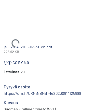
Ladataan...
jali_2014_2015-03-31_en.pdf
225.92 KB
CC BY 4.0
Lataukset
29
Pysyvä osoite
https://urn.fi/URN:NBN:fi-fe20230914125988
Kuvaus
Suomen virallinen tilasto (SVT)