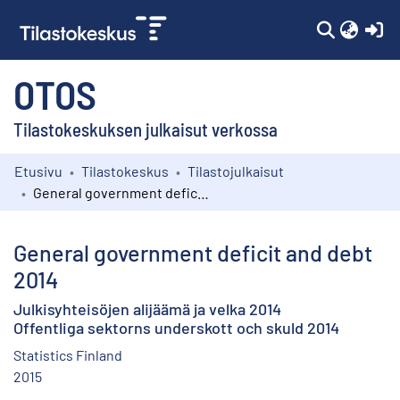
(c
OTOS
Tilastokeskuksen julkaisut verkossa
Etusivu
Tilastokeskus
Tilastojulkaisut
Kokoelmat
General government deficit and debt 2014
Selaa
General government deficit and debt
2014
Julkisyhteisöjen alijäämä ja velka 2014
Offentliga sektorns underskott och skuld 2014
Statistics Finland
2015