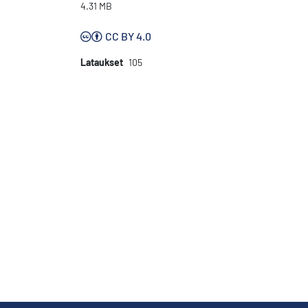
4.31 MB
CC BY 4.0
Lataukset
105