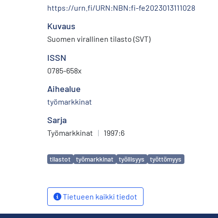
https://urn.fi/URN:NBN:fi-fe2023013111028
Kuvaus
Suomen virallinen tilasto (SVT)
ISSN
0785-658x
Aihealue
työmarkkinat
Sarja
Työmarkkinat
|
1997:6
Avainsanat
tilastot
työmarkkinat
työllisyys
työttömyys
Tietueen kaikki tiedot