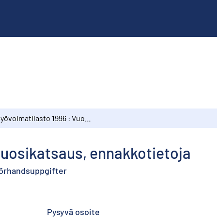
Työvoimatilasto 1996 : Vuosikatsaus, ennakkotietoja
Vuosikatsaus, ennakkotietoja
 förhandsuppgifter
Pysyvä osoite