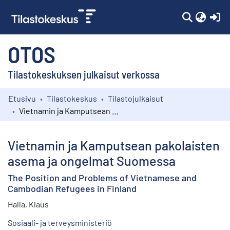
(c
OTOS
Tilastokeskuksen julkaisut verkossa
Etusivu
Tilastokeskus
Tilastojulkaisut
Kokoelmat
Vietnamin ja Kamputsean pakolaisten asema ja ongelmat Suomessa
Selaa
Vietnamin ja Kamputsean pakolaisten
asema ja ongelmat Suomessa
The Position and Problems of Vietnamese and
Cambodian Refugees in Finland
Halla, Klaus
Sosiaali- ja terveysministeriö