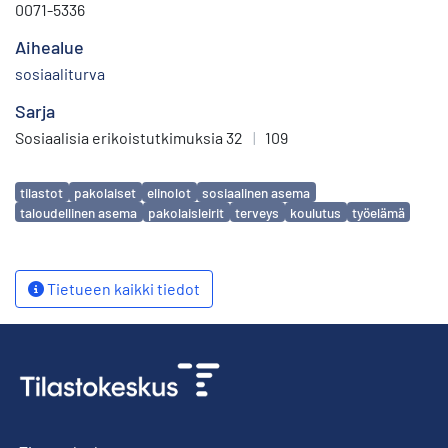
0071-5336
Aihealue
sosiaaliturva
Sarja
Sosiaalisia erikoistutkimuksia 32
|
109
Avainsanat
tilastot
pakolaiset
elinolot
sosiaalinen asema
taloudellinen asema
pakolaisleirit
terveys
koulutus
työelämä
Tietueen kaikki tiedot