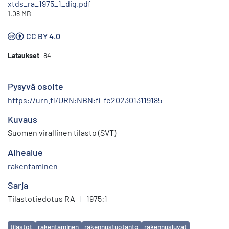
xtds_ra_1975_1_dig.pdf
1.08 MB
CC BY 4.0
Lataukset
84
Pysyvä osoite
https://urn.fi/URN:NBN:fi-fe2023013119185
Kuvaus
Suomen virallinen tilasto (SVT)
Aihealue
rakentaminen
Sarja
Tilastotiedotus RA
|
1975:1
Avainsanat
tilastot
rakentaminen
rakennustuotanto
rakennusluvat