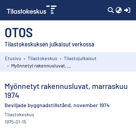
(c
OTOS
Tilastokeskuksen julkaisut verkossa
Etusivu
Tilastokeskus
Tilastojulkaisut
Kokoelmat
Myönnetyt rakennusluvat, marraskuu 1974
Selaa
Myönnetyt rakennusluvat, marraskuu
1974
Beviljade byggnadstillstånd, november 1974
Tilastokeskus
1975-01-15