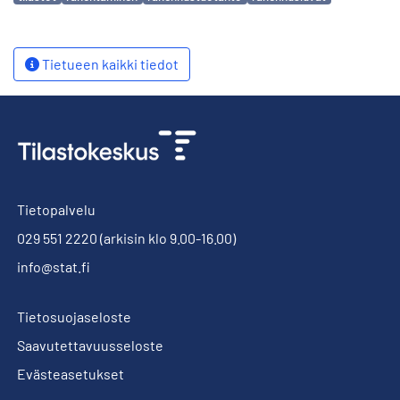
Tietueen kaikki tiedot
Tietopalvelu
029 551 2220
(arkisin klo 9.00-16.00)
info@stat.fi
Tietosuojaseloste
Saavutettavuusseloste
Evästeasetukset