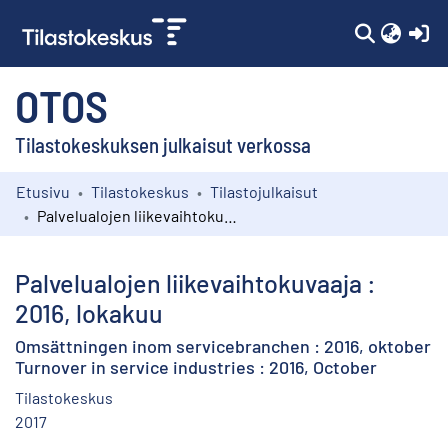
(c
OTOS
Tilastokeskuksen julkaisut verkossa
Etusivu
Tilastokeskus
Tilastojulkaisut
Kokoelmat
Palvelualojen liikevaihtokuvaaja : 2016, lokakuu
Selaa
Palvelualojen liikevaihtokuvaaja :
2016, lokakuu
Omsättningen inom servicebranchen : 2016, oktober
Turnover in service industries : 2016, October
Tilastokeskus
2017