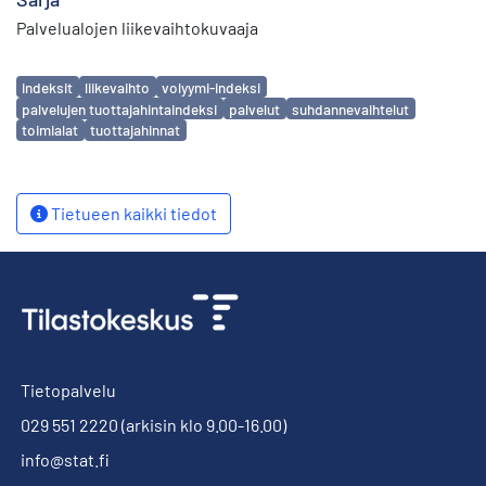
Palvelualojen liikevaihtokuvaaja
Avainsanat
indeksit
liikevaihto
volyymi-indeksi
palvelujen tuottajahintaindeksi
palvelut
suhdannevaihtelut
toimialat
tuottajahinnat
Tietueen kaikki tiedot
Tietopalvelu
029 551 2220
(arkisin klo 9.00-16.00)
info@stat.fi