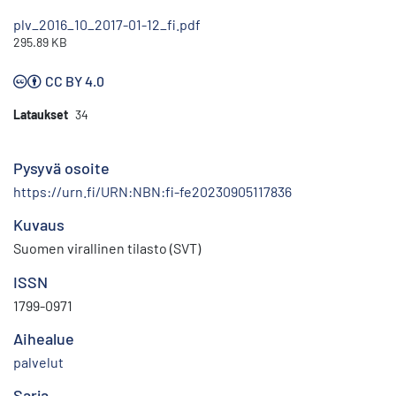
plv_2016_10_2017-01-12_fi.pdf
295.89 KB
CC BY 4.0
Lataukset
34
Pysyvä osoite
https://urn.fi/URN:NBN:fi-fe20230905117836
Kuvaus
Suomen virallinen tilasto (SVT)
ISSN
1799-0971
Aihealue
palvelut
Sarja