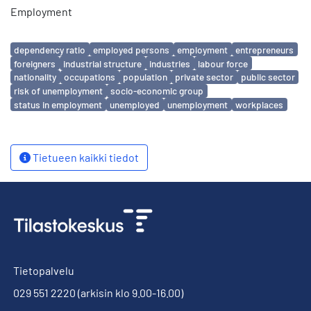
Employment
Avainsanat
dependency ratio
employed persons
employment
entrepreneurs
foreigners
industrial structure
industries
labour force
nationality
occupations
population
private sector
public sector
risk of unemployment
socio-economic group
status in employment
unemployed
unemployment
workplaces
Tietueen kaikki tiedot
Tietopalvelu
029 551 2220
(arkisin klo 9.00-16.00)