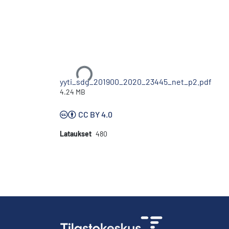
Ladataan...
yyti_sdg_201900_2020_23445_net_p2.pdf
4.24 MB
CC BY 4.0
Lataukset
480