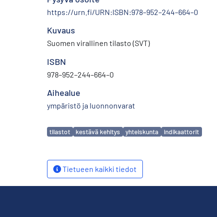
https://urn.fi/URN:ISBN:978–952–244–664–0
Kuvaus
Suomen virallinen tilasto (SVT)
ISBN
978–952–244–664–0
Aihealue
ympäristö ja luonnonvarat
Avainsanat
tilastot
kestävä kehitys
yhteiskunta
indikaattorit
Tietueen kaikki tiedot