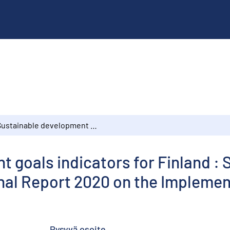
Sustainable development goals indicators for Finland : Statistical Annex of the Finnish Voluntary National Report 2020 on the Implementation of Agenda 2030
 goals indicators for Finland : S
onal Report 2020 on the Impleme
Pysyvä osoite