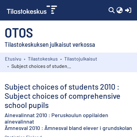
(c
OTOS
Tilastokeskuksen julkaisut verkossa
Etusivu
Tilastokeskus
Tilastojulkaisut
Kokoelmat
Subject choices of students 2010 : Subject choices of comprehensive school pupils
Selaa
Subject choices of students 2010 :
Subject choices of comprehensive
school pupils
Ainevalinnat 2010 : Peruskoulun oppilaiden
ainevalinnat
Ämnesval 2010 : Ämnesval bland elever i grundskolan