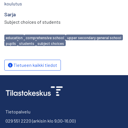
koulutus
Sarja
Subject choices of students
Avainsanat
education
comprehensive school
upper secondary general school
pupils
students
subject choices
Tietueen kaikki tiedot
Tietopalvelu
029 551 2220
(arkisin klo 9.00-16.00)