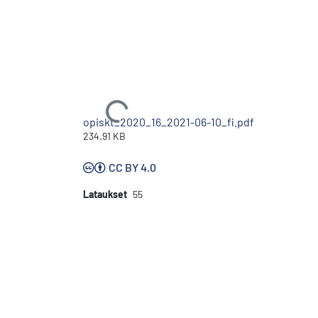
Ladataan...
opiskt_2020_16_2021-06-10_fi.pdf
234.91 KB
CC BY 4.0
Lataukset
55