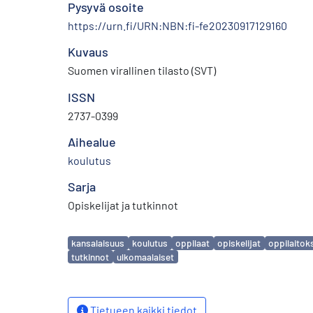
Pysyvä osoite
https://urn.fi/URN:NBN:fi-fe20230917129160
Kuvaus
Suomen virallinen tilasto (SVT)
ISSN
2737-0399
Aihealue
koulutus
Sarja
Opiskelijat ja tutkinnot
Avainsanat
kansalaisuus
koulutus
oppilaat
opiskelijat
oppilaitok
tutkinnot
ulkomaalaiset
Tietueen kaikki tiedot