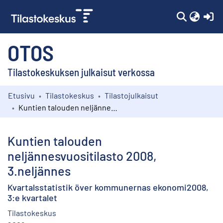
(c
OTOS
Tilastokeskuksen julkaisut verkossa
Etusivu
Tilastokeskus
Tilastojulkaisut
Kokoelmat
Kuntien talouden neljännesvuositilasto 2008, 3.neljännes
Selaa
Kuntien talouden
neljännesvuositilasto 2008,
3.neljännes
Kvartalsstatistik över kommunernas ekonomi2008,
3:e kvartalet
Tilastokeskus