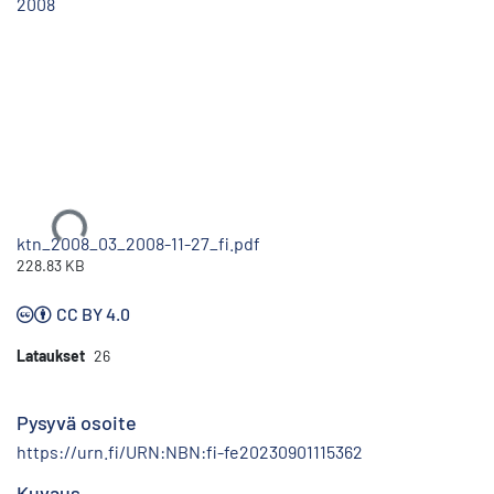
2008
Ladataan...
ktn_2008_03_2008-11-27_fi.pdf
228.83 KB
CC BY 4.0
Lataukset
26
Pysyvä osoite
https://urn.fi/URN:NBN:fi-fe20230901115362
Kuvaus