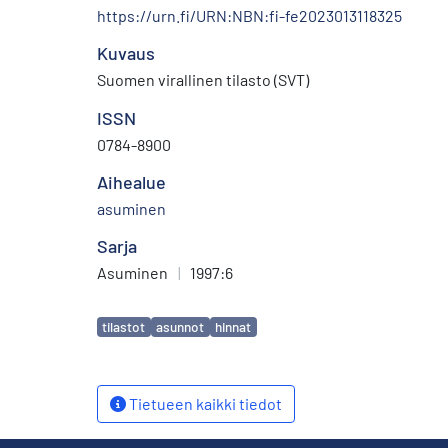
https://urn.fi/URN:NBN:fi-fe2023013118325
Kuvaus
Suomen virallinen tilasto (SVT)
ISSN
0784-8900
Aihealue
asuminen
Sarja
Asuminen
|
1997:6
Avainsanat
tilastot
asunnot
hinnat
Tietueen kaikki tiedot