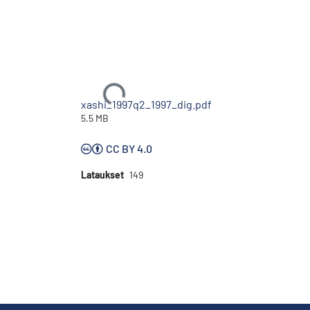
Ladataan...
xashi_1997q2_1997_dig.pdf
5.5 MB
CC BY 4.0
Lataukset
149