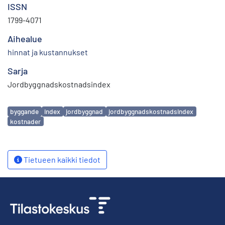
ISSN
1799-4071
Aihealue
hinnat ja kustannukset
Sarja
Jordbyggnadskostnadsindex
Avainsanat
byggande
index
jordbyggnad
jordbyggnadskostnadsindex
kostnader
Tietueen kaikki tiedot