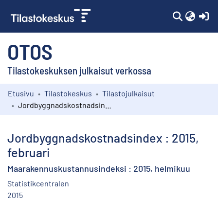
(c
OTOS
Tilastokeskuksen julkaisut verkossa
Etusivu
Tilastokeskus
Tilastojulkaisut
Kokoelmat
Jordbyggnadskostnadsindex : 2015, februari
Selaa
Jordbyggnadskostnadsindex : 2015,
februari
Maarakennuskustannusindeksi : 2015, helmikuu
Statistikcentralen
2015