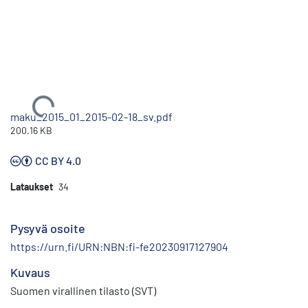
Ladataan...
maku_2015_01_2015-02-18_sv.pdf
200.16 KB
CC BY 4.0
Lataukset
34
Pysyvä osoite
https://urn.fi/URN:NBN:fi-fe20230917127904
Kuvaus
Suomen virallinen tilasto (SVT)