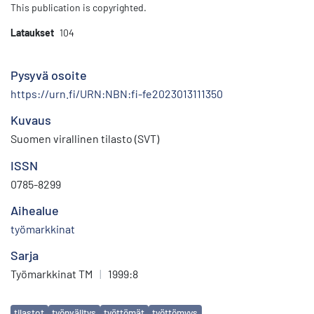
This publication is copyrighted.
Lataukset
104
Pysyvä osoite
https://urn.fi/URN:NBN:fi-fe2023013111350
Kuvaus
Suomen virallinen tilasto (SVT)
ISSN
0785-8299
Aihealue
työmarkkinat
Sarja
Työmarkkinat TM
|
1999:8
Avainsanat
tilastot
työnvälitys
työttömät
työttömyys