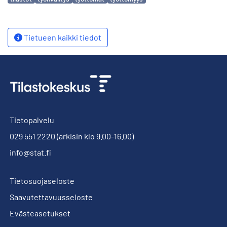
Tietueen kaikki tiedot
Tietopalvelu
029 551 2220
(arkisin klo 9.00-16.00)
info@stat.fi
Tietosuojaseloste
Saavutettavuusseloste
Evästeasetukset