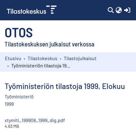
(c
OTOS
Tilastokeskuksen julkaisut verkossa
Etusivu
Tilastokeskus
Tilastojulkaisut
Kokoelmat
Työministeriön tilastoja 1999, Elokuu
Selaa
Työministeriön tilastoja 1999, Elokuu
Työministeriö
1999
xtymiti_199908_1999_dig.pdf
4.63 MB