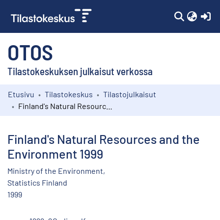
(c
OTOS
Tilastokeskuksen julkaisut verkossa
Etusivu
Tilastokeskus
Tilastojulkaisut
Kokoelmat
Finland's Natural Resources and the Environment 1999
Selaa
Finland's Natural Resources and the
Environment 1999
Ministry of the Environment,
Statistics Finland
1999