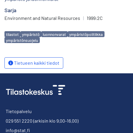
Sarja
Environment and Natural Resources
|
1999:2C
Avainsanat
tilastot
ympäristö
luonnonvarat
ympäristöpolitiikka
ympäristönsuojelu
Tietueen kaikki tiedot
Tietopalvelu
029 551 2220
(arkisin klo 9.00-16.00)
info@stat.fi