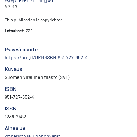
xymp_1999_2C_dig.pdf
9.2 MB
This publication is copyrighted.
Lataukset
330
Pysyvä osoite
https://urn.fi/URN:ISBN:951-727-652-4
Kuvaus
Suomen virallinen tilasto (SVT)
ISBN
951-727-652-4
ISSN
1238-2582
Aihealue
ympäristö ja luonnonvarat