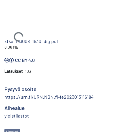
Ladataan...
xtka_193008_1930_dig.pdf
8.06 MB
CC BY 4.0
Lataukset
103
Pysyvä osoite
https://urn.fi/URN:NBN:fi-fe2023013116184
Aihealue
yleistilastot
Avainsanat
tilastot