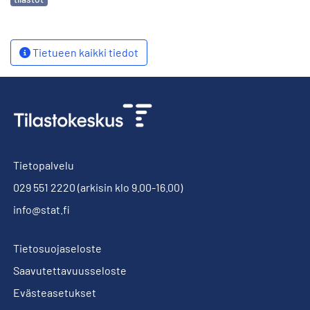
Tietueen kaikki tiedot
Tietopalvelu
029 551 2220
(arkisin klo 9.00-16.00)
info@stat.fi
Tietosuojaseloste
Saavutettavuusseloste
Evästeasetukset